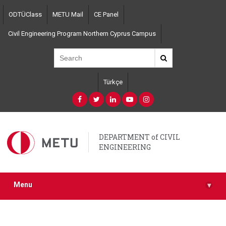
Skip
ODTÜClass
METU Mail
CE Panel
to
main
Civil Engineering Program Northern Cyprus Campus
content
Türkçe
DEPARTMENT of CIVIL
ENGINEERING
Menu
▾