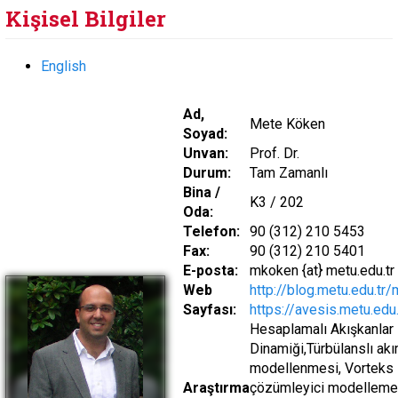
Kişisel Bilgiler
English
Ad,
Mete Köken
Soyad:
Unvan:
Prof. Dr.
Durum:
Tam Zamanlı
Bina /
K3 / 202
Oda:
Telefon:
90 (312) 210 5453
Fax:
90 (312) 210 5401
E-posta:
mkoken {at} metu.edu.tr
Web
http://blog.metu.edu.tr
Sayfası:
https://avesis.metu.ed
Hesaplamalı Akışkanlar
Dinamiği,Türbülanslı akı
modellenmesi, Vorteks
Araştırma
çözümleyici modelleme 