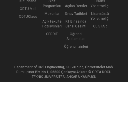
Kütüphane
Sınıf
Lisans
Programları
Açılan Dersler
Yönetmeliği
ODTÜ Mail
Mezunlar
Sınav Tarihleri
Lisansüstü
ODTUClass
Yönetmeliği
Açık Fakülte
K1 Binasında
Pozisyonları
Sanal Gezinti
CE STAR
CEDDIT
Öğrenci
Sıralamaları
Öğrenci İzinleri
Department of Civil Engineering, K1 Building, Üniversiteler Mah.
Dumlupınar Blv. No:1, 06800 Çankaya/Ankara © ORTA DOĞU
TEKNİK ÜNİVERSİTESİ ANKARA KAMPUSU