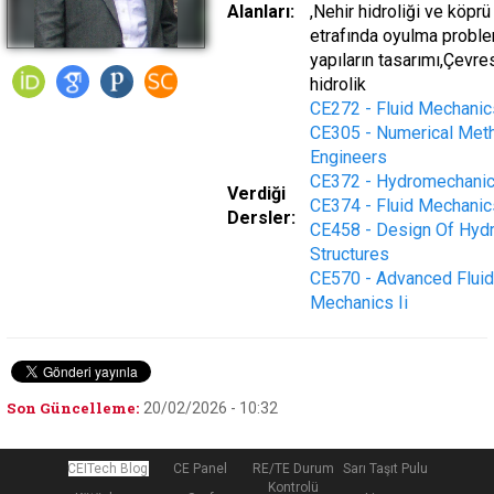
Alanları:
,Nehir hidroliği ve köprü
etrafında oyulma proble
yapıların tasarımı,Çevre
hidrolik
CE272 - Fluid Mechanic
CE305 - Numerical Met
Engineers
CE372 - Hydromechani
Verdiği
CE374 - Fluid Mechanic
Dersler:
CE458 - Design Of Hydr
Structures
CE570 - Advanced Fluid
Mechanics Ii
Son Güncelleme:
20/02/2026 - 10:32
CEITech Blog
CE Panel
RE/TE Durum
Sarı Taşıt Pulu
Kontrolü