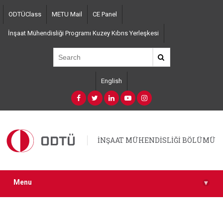
Skip
ODTÜClass
METU Mail
CE Panel
to
main
İnşaat Mühendisliği Programı Kuzey Kıbrıs Yerleşkesi
content
English
İNŞAAT MÜHENDİSLİĞİ BÖLÜMÜ
Menu
▾