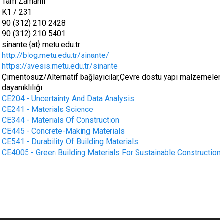
Tam Zamanlı
K1 / 231
90 (312) 210 2428
90 (312) 210 5401
sinante {at} metu.edu.tr
http://blog.metu.edu.tr/sinante/
https://avesis.metu.edu.tr/sinante
Çimentosuz/Alternatif bağlayıcılar,Çevre dostu yapı malzemeleri
dayanıklılığı
CE204 - Uncertainty And Data Analysis
CE241 - Materials Science
CE344 - Materials Of Construction
CE445 - Concrete-Making Materials
CE541 - Durability Of Building Materials
CE4005 - Green Building Materials For Sustainable Constructio