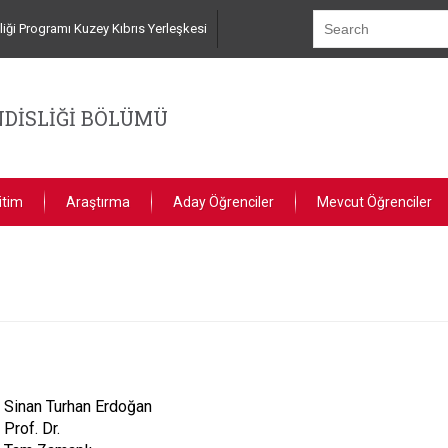
iği Programı Kuzey Kıbrıs Yerleşkesi
DİSLİĞİ BÖLÜMÜ
itim
Araştırma
Aday Öğrenciler
Mevcut Öğrenciler
Sinan Turhan Erdoğan
Prof. Dr.