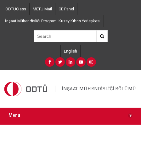
Skip
ODTÜClass
METU Mail
CE Panel
to
main
İnşaat Mühendisliği Programı Kuzey Kıbrıs Yerleşkesi
content
English
İNŞAAT MÜHENDİSLİĞİ BÖLÜMÜ
Menu
▾