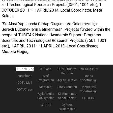
and Technological Research Projects (3501, 1001 etc.), 1
OCTOBER 2011 – 1 APRIL 2014. Local Coordinator, Mete
Köken.
"Su Alma Yapılarında Girdap Oluşumu Ve Önlenmesi İçin
Gerekli Düzeneklerin Belirlenmesi". Projects funded within the
scope of TUBITAK National Academic Support Programs
Scientific and Technological Research Projects (3501, 1001
etc.), 1 APRIL 2011 – 1 APRIL 2013. Local Coordinator,
Mustafa Göğüş.
CEITech Blog
CE Panel
RE/TE Durum
Sarı Taşıt Pulu
Kontrolü
Kütüphane
Sınıf
Lisans
Programları
Açılan Dersler
Yönetmeliği
ODTÜ Mail
Mezunlar
Sınav Tarihleri
Lisansüstü
ODTUClass
Yönetmeliği
Açık Fakülte
K1 Binasında
Pozisyonları
Sanal Gezinti
CE STAR
CEDDIT
Öğrenci
Sıralamaları