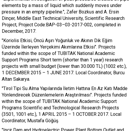
elements by a mass of liquid which suddenly moves under
pressure in an empty pipeline.", Zafer Bozkus and A. Ersin
Dinçer, Middle East Technical University, Scientific Research
Project, Project Code:BAP-03–03-2017-002, completed in
December, 2017.
"Koriolis Etkisi, Öncü Aşırı Yoğunluk ve Akının Dik Eğim
Üzerinde İlerleyen Yerçekimi Akımlarına Etkisi". Projects
funded within the scope of TUBITAK National Academic
Support Programs Short term (shorter than 1 year) research
projects with small budget (lower than 30.000 TL) (1002 etc.),
1 DECEMBER 2015 – 1 JUNE 2017. Local Coordinator, Burcu
Altan Sakarya.
"Tirol Tipi Su Alma Yapılarında İletim Hattına En Az Katı Madde
Yönlendirecek Düzenlemelerin Araştırılması". Projects funded
within the scope of TUBITAK National Academic Support
Programs Scientific and Technological Research Projects
(3501, 1001 etc.), 1 APRIL 2015 – 1 OCTOBER 2017. Local
Coordinator, Mustafa Göğüş.
"Incir Dam and Hydroelectric Power Plant Bottom Outlet and